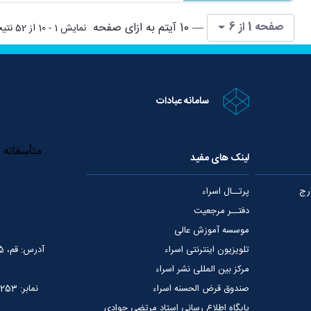
هایی که توانسته را جمع آوری کرده و البته هم
صفحه 1 از 6
— 10 آیتم به ازای صفحه
نمایش 1 - 10 از 52 نتیجه
سامانه عبادات
لینک های مفید
رج
پرتــال اسراء
دفتــر مرجعیت
موسسه آموزش عالی
تلویزیون اینترنتی اسراء
آدرس: قم، 75 متری عمار یاسر، نبش خیابان شهید قدوسی
مرکز بین المللی نشر اسراء
صندوق قرض الحسنه اسراء
نمابر: 02537765253
پایگاه اطلاع رسانی استاد مرتضی جوادی