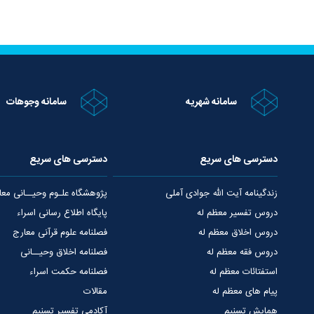
سامانه شهریه
سامانه وجوهات
دسترسی های سریع
دسترسی های سریع
زندگینامه آیت الله جوادی آملی
پژوهشگاه علـوم وحیــانی معا
دروس تفسیر معظم له
پایگاه اطلاع رسانی اسراء
دروس اخلاق معظم له
فصلنامه علوم قرآنی معارج
دروس فقه معظم له
فصلنامه اخلاق وحیــانی
استفتائات معظم له
فصلنامه حکمت اسراء
پیام های معظم له
مقالات
همایش تسنیم
آکادمی تفسیر تسنیم