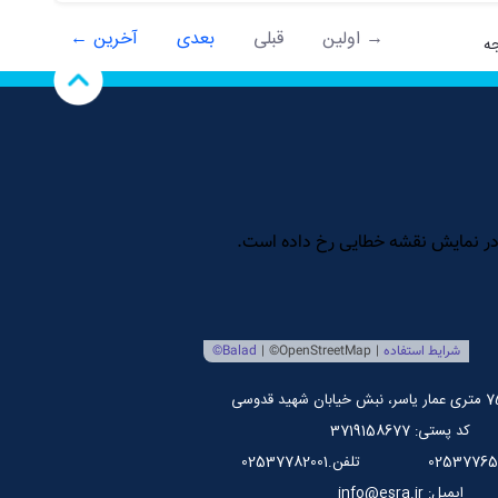
ین نیز خدمت بزرگی به اسلام بود لذا تدریس...
→ اولین
قبلی
بعدی
آخرین ←
کد پستی: 3719158677
تلفن.02537782001
ایمیل: info@esra.ir