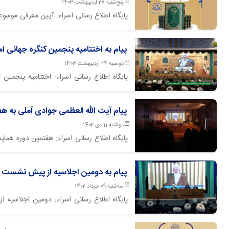
پنج‌شنبه 27 اردیبهشت 1403
پایگاه اطلاع رسانی اسراء: آیین معرفی موسوع
آملی صبح امروز در محل سالن همایش بنیاد بین 
پیام به اختتامیه پنجمین کنگره جهانی اما
دوشنبه 24 اردیبهشت 1403
پایگاه اطلاع رسانی اسراء: اختتامیه پنجمی
طوسی آستان قدس رضوی مشهد برگزار گردید.
پیام آیت الله العظمی جوادی آملی به ه
دوشنبه 11 دی 1402
پایگاه اطلاع رسانی اسراء: هفتمین دوره هما
(11 دی 1402) در محل مرکز اسلامی ف
گردید.
پیام به دومین اجلاسیه از پیش نشست
سه‌شنبه 09 خرداد 1402
همزمان با ایام دهه کرامت با پیام آیت الله 