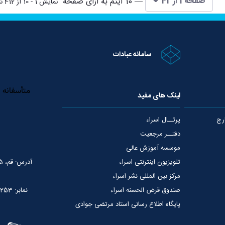
صفحه 1 از 42
— 10 آیتم به ازای صفحه
نمایش 1 - 10 از 412 نتیجه
سامانه عبادات
لینک های مفید
رج
پرتــال اسراء
دفتــر مرجعیت
موسسه آموزش عالی
تلویزیون اینترنتی اسراء
آدرس: قم، 75 متری عمار یاسر، نبش خیابان شهید قدوسی
مرکز بین المللی نشر اسراء
صندوق قرض الحسنه اسراء
نمابر: 02537765253
پایگاه اطلاع رسانی استاد مرتضی جوادی
آملی