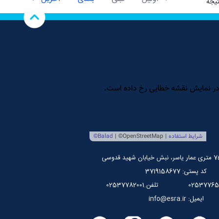
کد پستی: 3719158677
تلفن.02537782001
ایمیل: info@esra.ir