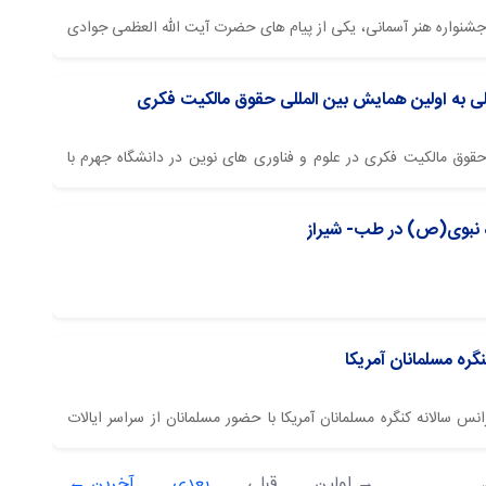
ن جشنواره هنر آسمانی، یکی از پیام های حضرت آیت الله العظمی جوادی
ید.
ی به اولین همایش بین المللی حقوق مالکیت فکری
حقوق مالکیت فکری در علوم و فناوری های نوین در دانشگاه جهرم با
 ​​​​​​​
ه نبوی(ص) در طب- شیراز
گره مسلمانان آمریکا
نس سالانه کنگره مسلمانان آمریکا با حضور مسلمانان از سراسر ایالات
متحده، از ۱۶ تا ۱۸ آبان‌ماه ۱۴۰۴ (۷ تا ۹ نوامبر ۲۰۲۵) در شهر دالاس ایالت تگزاس و با محوریت «پیام زنده امام حسین
→ اولین
قبلی
بعدی
آخرین ←