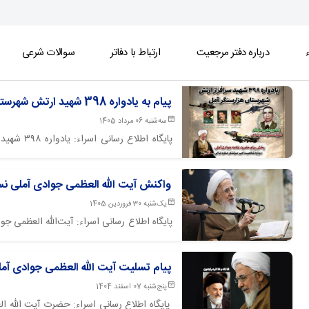
ء
درباره دفتر مرجعیت
ارتباط با دفاتر
سوالات شرعی
پیام به یادواره 398 شهید ارتش شهرستان آمل
سه‌شنبه 06 مرداد 1405
پایگاه اط
خانواده‌های معظم شهدا، مسئولان و اقشار مخت
واکنش آیت الله العظمی جوادی آملی نس
رهبران دینی جهان حفظ شود!
یک‌شنبه 30 فروردین 1405
​​​پایگاه اطلاع رسانی اسراء: آیت‌الله العظمی
پاپ لئون چهاردهم، رهبر عالی کاتولیک جه
شخصیت‌های مذهبی جهان، نسبت به این رفتار تأ
پیام تسلیت آیت الله العظمی جوادی آمل
پنج‌شنبه 07 اسفند 1404
پایگاه اطلاع رسانی اسراء: حضرت آیت الله 