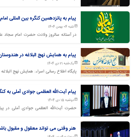
جمارانی را تسلیت گفتند.
پیام به پانزدهمین کنگره بین المللی امام
شنبه 04 بهمن 1404
در آستانه سالروز ولادت حضرت امام سجاد علیه
تصویری مرجع عالیقدر حضرت آیت الله العظ
هرمزگان ـ بندرعباس، برگزار گردید.
پیام به همایش نهج البلاغه در هندوستان
یک‌شنبه 21 دی 1404
پایگاه اطلاع رسانی اسراء: همایش نهج البلاغه
پیام آیت‌الله العظمی جوادی آملی به کن
دوشنبه 15 دی 1404
حضرت آیت‌الله العظمی جوادی آملی در پیا
نهج‌البلاغه»، با تبیین جایگاه ولایت و امامت
دینی است که برای فرشتگان الهی تعیین شده و ه
هنر وقتی می تواند معقول و مقبول باشد