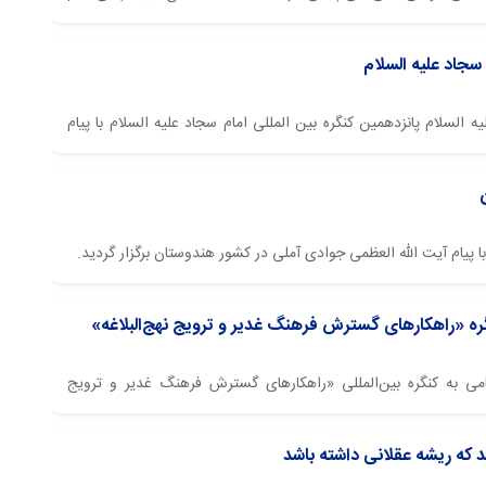
 سجاد علیه السلام
 السلام پانزدهمین کنگره بین المللی امام سجاد علیه السلام با پیام
می جوادی آملی و با حضور اندیشمندان داخلی و خارجی در استان
 با پیام آیت الله العظمی جوادی آملی در کشور هندوستان برگزار گردید.
گره «راهکارهای گسترش فرهنگ غدیر و ترویج نهج‌البلاغه»
می به کنگره بین‌المللی «راهکارهای گسترش فرهنگ غدیر و ترویج
، تأکید کردند: دینی که خدای سبحان برای انسان مقرر کرده است، همان
دف آن، رساندن انسان به مقام ملکوتی است. ​​​​​​​
 كه ريشه عقلانی داشته باشد