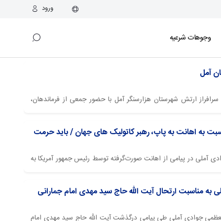
ورود
وجوهات شرعیه
لاع رسانی اسراء: یادواره ۳۹۸ شهید سرافراز ارتش شهرستان هزارسنگر آمل با حضور جمعی از فرماندهان،
لف مردم با پیام حضرت آیت‌الله العظمی جوادی آملی برگزار شد.
بت به اهانت به پاپ، رهبر کاتولیک های جهان / باید حرمت
 جوادی آملی در پیامی از اهانت صورت‌گرفته توسط رئیس جمهور آمریکا به
ان ابراز تأسف کرده و بر ضرورت واکنش و اعتراض جامعه مسیحی و
کید کردند و بیان داشتند: اهانتی که به مقام شامخ...
ی به مناسبت ارتحال آيت الله حاج سید مهدی امام جمارانی
العظمی جوادی آملی طی پیامی درگذشت آيت الله حاج سید مهدی امام