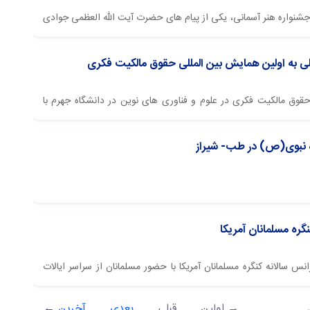
ن جشنواره هنر آسمانی، یکی از پیام های حضرت آیت الله العظمی جوادی
ید.
ی به اولین همایش بین المللی حقوق مالکیت فکری
حقوق مالکیت فکری در علوم و فناوری های نوین در دانشگاه جهرم با
 ​​​​​​​
ه نبوی(ص) در طب- شیراز
گره مسلمانان آمریکا
نس سالانه کنگره مسلمانان آمریکا با حضور مسلمانان از سراسر ایالات
متحده، از ۱۶ تا ۱۸ آبان‌ماه ۱۴۰۴ (۷ تا ۹ نوامبر ۲۰۲۵) در شهر دالاس ایالت تگزاس و با محوریت «پیام زنده امام حسین
→ اولین
قبلی
بعدی
آخرین ←