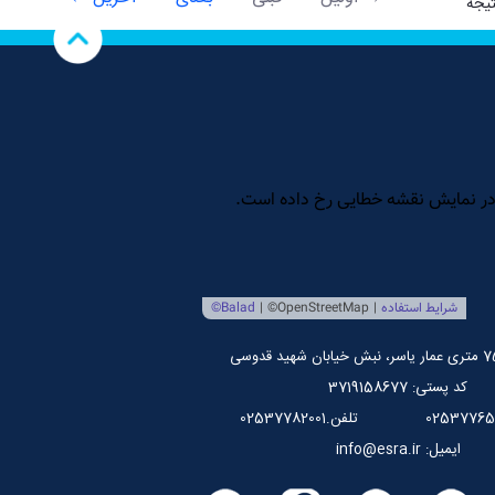
کد پستی: 3719158677
تلفن.02537782001
ایمیل: info@esra.ir