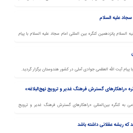
 سجاد علیه السلام
 السلام پانزدهمین کنگره بین المللی امام سجاد علیه السلام با پیام
می جوادی آملی و با حضور اندیشمندان داخلی و خارجی در استان
 با پیام آیت الله العظمی جوادی آملی در کشور هندوستان برگزار گردید.
گره «راهکارهای گسترش فرهنگ غدیر و ترویج نهج‌البلاغه»
می به کنگره بین‌المللی «راهکارهای گسترش فرهنگ غدیر و ترویج
، تأکید کردند: دینی که خدای سبحان برای انسان مقرر کرده است، همان
دف آن، رساندن انسان به مقام ملکوتی است. ​​​​​​​
 كه ريشه عقلانی داشته باشد