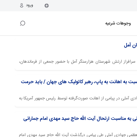
ورود
وجوهات شرعیه
لاع رسانی اسراء: یادواره ۳۹۸ شهید سرافراز ارتش شهرستان هزارسنگر آمل با حضور جمعی از فرماندهان،
لف مردم با پیام حضرت آیت‌الله العظمی جوادی آملی برگزار شد.
بت به اهانت به پاپ، رهبر کاتولیک های جهان / باید حرمت
 جوادی آملی در پیامی از اهانت صورت‌گرفته توسط رئیس جمهور آمریکا به
ان ابراز تأسف کرده و بر ضرورت واکنش و اعتراض جامعه مسیحی و
کید کردند و بیان داشتند: اهانتی که به مقام شامخ...
ی به مناسبت ارتحال آيت الله حاج سید مهدی امام جمارانی
العظمی جوادی آملی طی پیامی درگذشت آيت الله حاج سید مهدی امام