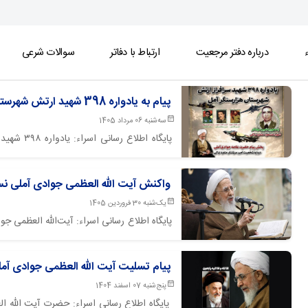
ء
درباره دفتر مرجعیت
ارتباط با دفاتر
سوالات شرعی
پیام به یادواره 398 شهید ارتش شهرستان آمل
سه‌شنبه 06 مرداد 1405
پایگاه اط
خانواده‌های معظم شهدا، مسئولان و اقشار مخت
واکنش آیت الله العظمی جوادی آملی نس
رهبران دینی جهان حفظ شود!
یک‌شنبه 30 فروردین 1405
​​​پایگاه اطلاع رسانی اسراء: آیت‌الله العظمی
پاپ لئون چهاردهم، رهبر عالی کاتولیک جه
شخصیت‌های مذهبی جهان، نسبت به این رفتار تأ
پیام تسلیت آیت الله العظمی جوادی آمل
پنج‌شنبه 07 اسفند 1404
پایگاه اطلاع رسانی اسراء: حضرت آیت الله 