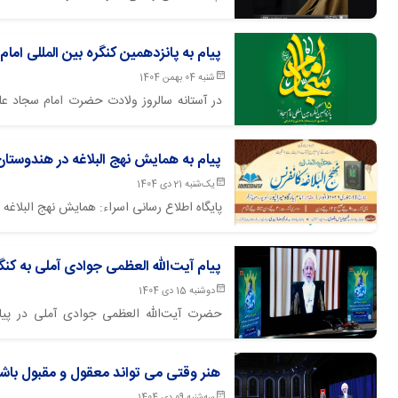
جمارانی را تسلیت گفتند.
پیام به پانزدهمین کنگره بین المللی امام
شنبه 04 بهمن 1404
در آستانه سالروز ولادت حضرت امام سجاد علیه
تصویری مرجع عالیقدر حضرت آیت الله العظ
هرمزگان ـ بندرعباس، برگزار گردید.
پیام به همایش نهج البلاغه در هندوستان
یک‌شنبه 21 دی 1404
پایگاه اطلاع رسانی اسراء: همایش نهج البلاغه
پیام آیت‌الله العظمی جوادی آملی به کن
دوشنبه 15 دی 1404
حضرت آیت‌الله العظمی جوادی آملی در پیا
نهج‌البلاغه»، با تبیین جایگاه ولایت و امامت
دینی است که برای فرشتگان الهی تعیین شده و ه
هنر وقتی می تواند معقول و مقبول باشد