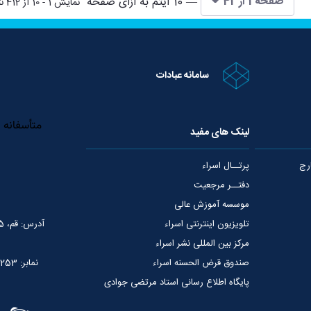
صفحه 1 از 42
— 10 آیتم به ازای صفحه
نمایش 1 - 10 از 412 نتیجه
سامانه عبادات
لینک های مفید
رج
پرتــال اسراء
دفتــر مرجعیت
موسسه آموزش عالی
تلویزیون اینترنتی اسراء
آدرس: قم، 75 متری عمار یاسر، نبش خیابان شهید قدوسی
مرکز بین المللی نشر اسراء
صندوق قرض الحسنه اسراء
نمابر: 02537765253
پایگاه اطلاع رسانی استاد مرتضی جوادی
آملی