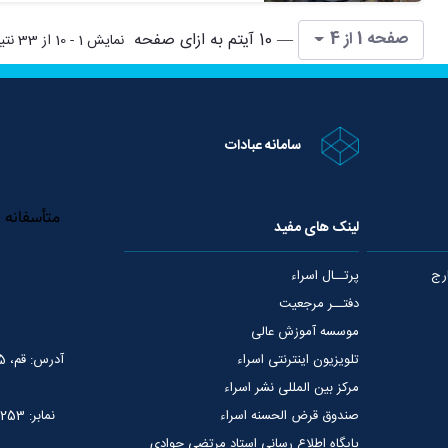
صفحه 1 از 4
— 10 آیتم به ازای صفحه
نمایش 1 - 10 از 33 نتیجه
سامانه عبادات
لینک های مفید
رج
پرتــال اسراء
دفتــر مرجعیت
موسسه آموزش عالی
تلویزیون اینترنتی اسراء
آدرس: قم، 75 متری عمار یاسر، نبش خیابان شهید قدوسی
مرکز بین المللی نشر اسراء
صندوق قرض الحسنه اسراء
نمابر: 02537765253
پایگاه اطلاع رسانی استاد مرتضی جوادی