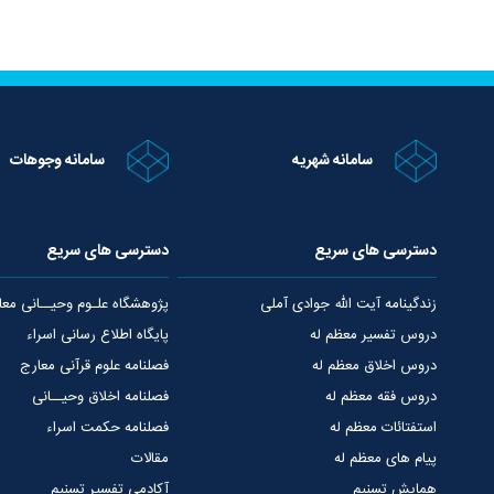
سامانه شهریه
سامانه وجوهات
دسترسی های سریع
دسترسی های سریع
زندگینامه آیت الله جوادی آملی
پژوهشگاه علـوم وحیــانی معا
دروس تفسیر معظم له
پایگاه اطلاع رسانی اسراء
دروس اخلاق معظم له
فصلنامه علوم قرآنی معارج
دروس فقه معظم له
فصلنامه اخلاق وحیــانی
استفتائات معظم له
فصلنامه حکمت اسراء
پیام های معظم له
مقالات
همایش تسنیم
آکادمی تفسیر تسنیم