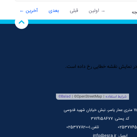
→ اولین
قبلی
بعدی
آخرین ←
کد پستی: 3719158677
تلفن.02537782001
ایمیل: info@esra.ir