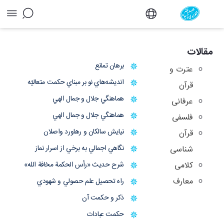
آرشیو مقالات - دفتر
مقالات
برهان تمانع
عترت و
انديشه‌هاي نو بر مبناي حكمت متعاليّه
قرآن
هماهنگي جلال و جمال الهي
عرفانی
هماهنگي جلال و جمال الهي
فلسفی
نيايش سالكان و رهاورد واصلان
قرآن
نگاهي اجمالي به برخي از اسرار نماز
شناسی
کلامی
شرح حديث «رأس الحكمة مخافة الله»
معارف
راه تحصيل علم حصولي و شهودي
ذكر و حكمت آن
حكمت عبادات