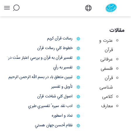
آرشیو مقالات - دفتر
مقالات
رسالت قرآن كريم
عترت و
خطوط كلي رسالت قرآن
قرآن
تفسير قرآن به قرآن و بررسي اعتبار سنّت در تفسي
عرفانی
تفسير به رأي
فلسفی
تبيين متعلق باء در بسم اللّه الرحمن الرحيم
قرآن
تأويل و تفسير
شناسی
کلامی
اصول كلي شناخت قرآن
معارف
ادب نقد سيرهٴ تفسيري طبري
نماد و اسطوره
نظام أحسن جهان هستي