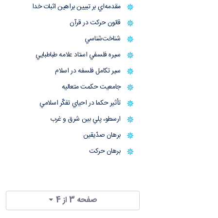
مقدمه‌اي بر تبيين براهين اثبات خدا
قانون حركت در قرآن
شناخت‌شناسي
سيره فلسفي استاد علامه طباطبايي
سير تكامل فلسفه در اسلام
جامعيت حكمت متعاليه
تأثير حكما در احياي تفكّر اسلامي
ارسطو، پلي بين شرق و غرب
برهان صدّيقين
برهان حركت
صفحه 3 از 4