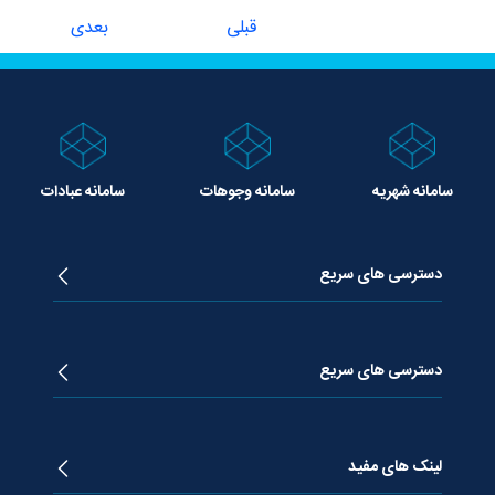
قبلی
بعدی
سامانه شهریه
سامانه وجوهات
سامانه عبادات
دسترسی های سریع
زندگینامه آیت الله جوادی آملی
دروس تفسیر معظم له
دسترسی های سریع
دروس اخلاق معظم له
دروس فقه معظم له
پژوهشگاه علـوم وحیــانی معارج
استفتائات معظم له
پایگاه اطلاع رسانی اسراء
لینک های مفید
پیام های معظم له
فصلنامه علوم قرآنی معارج