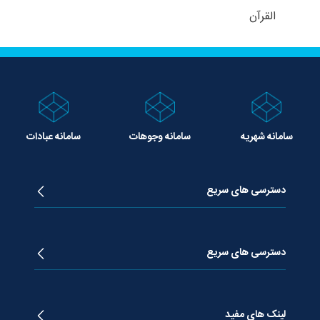
القرآن
سامانه شهریه
سامانه وجوهات
سامانه عبادات
دسترسی های سریع
زندگینامه آیت الله جوادی آملی
دروس تفسیر معظم له
دسترسی های سریع
دروس اخلاق معظم له
دروس فقه معظم له
پژوهشگاه علـوم وحیــانی معارج
استفتائات معظم له
پایگاه اطلاع رسانی اسراء
لینک های مفید