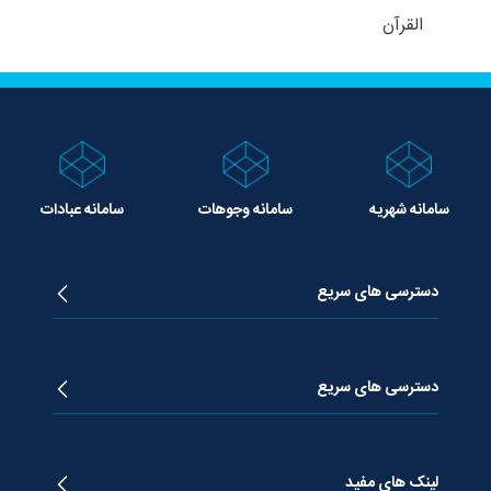
القرآن
سامانه شهریه
سامانه وجوهات
سامانه عبادات
دسترسی های سریع
زندگینامه آیت الله جوادی آملی
دروس تفسیر معظم له
دسترسی های سریع
دروس اخلاق معظم له
دروس فقه معظم له
پژوهشگاه علـوم وحیــانی معارج
استفتائات معظم له
پایگاه اطلاع رسانی اسراء
لینک های مفید