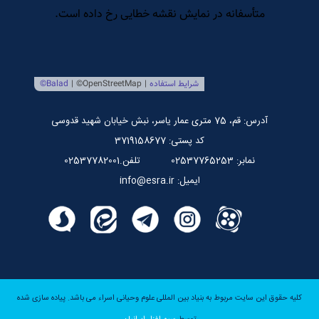
مرکز بین المللی نشر اسراء
صندوق قرض الحسنه اسراء
پایگاه اطلاع رسانی استاد مرتضی جوادی آملی
آدرس: قم، 75 متری عمار یاسر، نبش خیابان شهید قدوسی
کد پستی: 3719158677
نمابر: 02537765253
تلفن.02537782001
ایمیل: info@esra.ir
کلیه حقوق این سایت مربوط به بنیاد بین المللی علوم وحیانی اسراء می باشد.
پیاده سازی شده