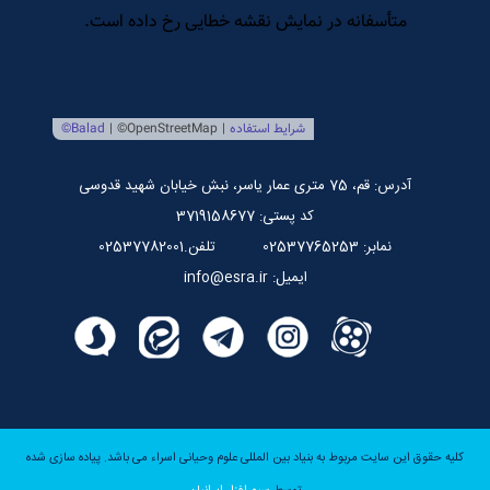
مرکز بین المللی نشر اسراء
صندوق قرض الحسنه اسراء
پایگاه اطلاع رسانی استاد مرتضی جوادی آملی
آدرس: قم، 75 متری عمار یاسر، نبش خیابان شهید قدوسی
کد پستی: 3719158677
نمابر: 02537765253
تلفن.02537782001
ایمیل: info@esra.ir
کلیه حقوق این سایت مربوط به بنیاد بین المللی علوم وحیانی اسراء می باشد.
پیاده سازی شده