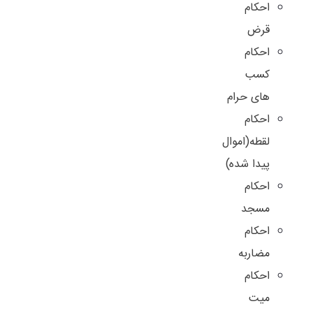
احکام
قرض
احکام
کسب
های حرام
احکام
لقطه(اموال
پیدا شده)
احکام
مسجد
احکام
مضاربه
احکام
میت