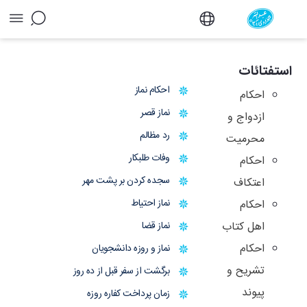
آرشیو استفتائات و توضیح المسائل - دفتر
استفتائات
احکام نماز
احکام
نماز قصر
ازدواج و
رد مظالم
محرمیت
وفات طلبکار
احکام
سجده کردن بر پشت مهر
اعتکاف
نماز احتیاط
احکام
اهل کتاب
نماز قضا
احکام
نماز و روزه دانشجویان
تشریح و
برگشت از سفر قبل از ده روز
پیوند
زمان پرداخت کفاره روزه