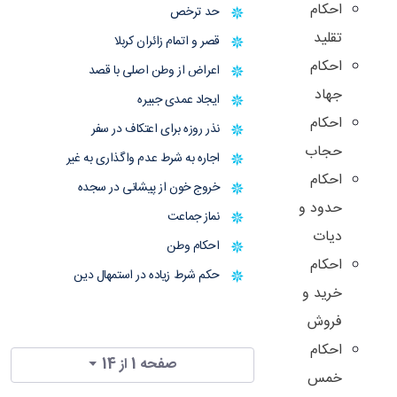
احکام
حد ترخص
تقلید
قصر و اتمام زائران کربلا
احکام
اعراض از وطن اصلی با قصد
جهاد
ایجاد عمدی جبیره
احکام
نذر روزه برای اعتکاف در سفر
حجاب
اجاره به شرط عدم واگذاری به غیر
احکام
خروج خون از پیشانی در سجده
حدود و
نماز جماعت
دیات
احکام وطن
احکام
حکم شرط زیاده در استمهال دین
خرید و
فروش
احکام
صفحه 1 از 14
خمس