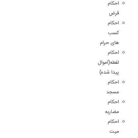
احکام
قرض
احکام
کسب
های حرام
احکام
لقطه(اموال
پیدا شده)
احکام
مسجد
احکام
مضاربه
احکام
میت