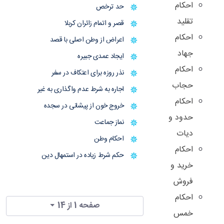
احکام
حد ترخص
تقلید
قصر و اتمام زائران کربلا
احکام
اعراض از وطن اصلی با قصد
جهاد
ایجاد عمدی جبیره
احکام
نذر روزه برای اعتکاف در سفر
حجاب
اجاره به شرط عدم واگذاری به غیر
احکام
خروج خون از پیشانی در سجده
حدود و
نماز جماعت
دیات
احکام وطن
احکام
حکم شرط زیاده در استمهال دین
خرید و
فروش
احکام
صفحه 1 از 14
خمس