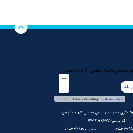
کد پستی: 3719158677
تلفن.02537782001