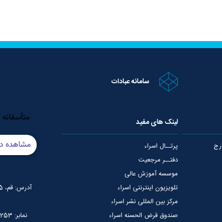
سامانه عبادات
لینک های مفید
رج
پرتــال اسراء
دفتــر مرجعیت
موسسه آموزش عالی
تلویزیون اینترنتی اسراء
آدرس: قم، 75 متری عمار یاسر، نبش خیابان شهید قدوسی
مرکز بین المللی نشر اسراء
صندوق قرض الحسنه اسراء
نمابر: 02537765253