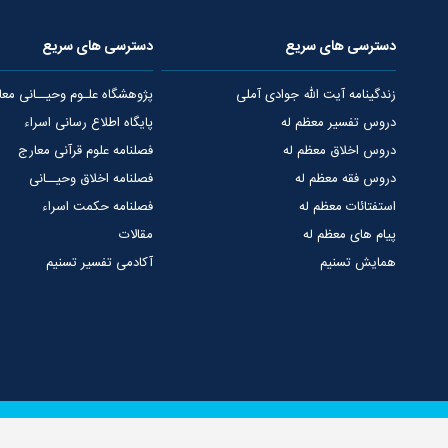
دسترسی های سریع
دسترسی های سریع
زندگینامه آیت الله جوادی آملی
پژوهشگاه علـوم وحیــانی معا
دروس تفسیر معظم له
پایگاه اطلاع رسانی اسراء
دروس اخلاق معظم له
فصلنامه علوم قرآنی معارج
دروس فقه معظم له
فصلنامه اخلاق وحیــانی
استفتائات معظم له
فصلنامه حکمت اسراء
پیام های معظم له
مقالات
همایش تسنیم
آکادمی تفسیر تسنیم
دفتر مرجعیت
پرتال بنیاد اسراء
درباره دفتر مرجعیت
ارتباط با دفاتر