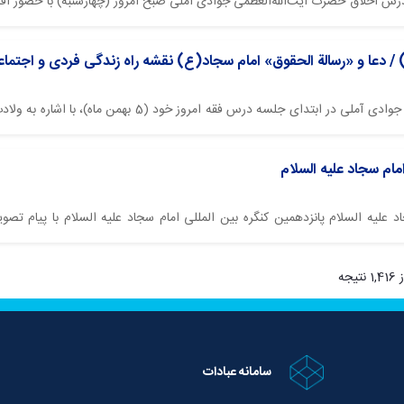
 درس اخلاق حضرت آیت‌الله‌العظمی جوادی آملی صبح امروز (چهارشنبه) با حضور ا
 / دعا و «رسالة الحقوق» امام سجاد(ع) نقشه راه زندگی فردی و اجتما
پایگاه اطلاع رسانی اسراء: آیت‌الله‌العظمی جوادی آمل
امام سجاد علیه السلام
د علیه السلام پانزدهمین کنگره بین المللی امام سجاد علیه السلام با پیام 
زگان ـ بندرعباس، برگزار گردید.
سامانه عبادات