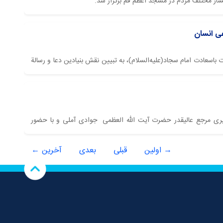
قشار مختلف مردم در مسجد اعظم قم برگزار شد.
عی انسان
ی در ابتدای جلسه درس فقه امروز خود (5 بهمن ماه)، با اشاره به ولادت باسعادت امام سجاد(علیه‌السلام)، به تبیین نقش بنیادین دعا و رسالة
تصویری مرجع عالیقدر حضرت آیت الله العظمی جوادی آملی و با حضور
→ اولین
قبلی
بعدی
آخرین ←