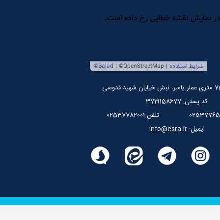
کد پستی: 3719158677
تلفن.02537782001
ایمیل: info@esra.ir
للی علوم وحیانی اسراء می باشد.
پیاده سازی شده توسط
سپهرافزار ایرانیان