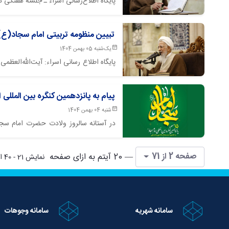
پایگاه اطلاع‌رسانی اسراء ـ جلسه هفتگی
تبیین منظومه تربیتی امام سجاد(ع)
یک‌شنبه 05 بهمن 1404
الحقوق آن حضرت پرداختند.
پیام به پانزدهمین کنگره بین المللی 
شنبه 04 بهمن 1404
در آستانه سالروز ولادت حضرت امام سجا
اندیشمندان داخلی و خارجی در استان هرم
صفحه 2 از 71
— 20 آیتم به ازای صفحه
نمایش 21 - 40 از 1,416 نتیجه
سامانه شهریه
سامانه وجوهات