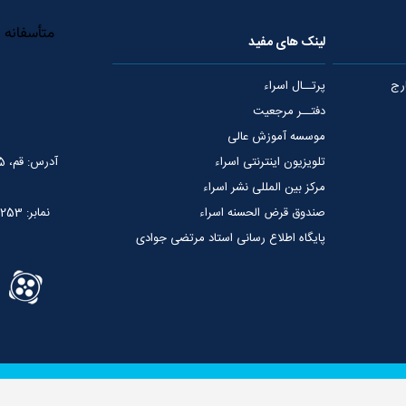
لینک های مفید
رج
پرتــال اسراء
دفتــر مرجعیت
موسسه آموزش عالی
تلویزیون اینترنتی اسراء
آدرس: قم، 75 متری عمار یاسر، نبش خیابان شهید قدوسی
مرکز بین المللی نشر اسراء
صندوق قرض الحسنه اسراء
نمابر: 02537765253
پایگاه اطلاع رسانی استاد مرتضی جوادی
آملی
سوالات شرعی
وجوهات شرعیه
کلیه حقوق این سایت مربوط به بنیاد بین الم