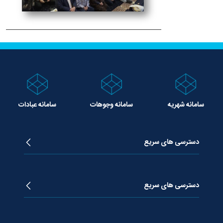
سامانه شهریه
سامانه وجوهات
سامانه عبادات
دسترسی های سریع
زندگینامه آیت الله جوادی آملی
دروس تفسیر معظم له
دسترسی های سریع
دروس اخلاق معظم له
دروس فقه معظم له
پژوهشگاه علـوم وحیــانی معارج
استفتائات معظم له