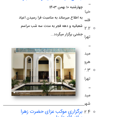
ـ
چهارشنبه 10 بهمن 1403
خیابان
به اطلاع میرساند به مناسبت فرا رسیدن اعیاد
فلسطین
شعبانیه و دهه فجر به مدت سه شب مراسم
2.2.
جشنی برگزار میگردد...
تهران
ـ
میدان
هروی
2.3.
تهران
ـ
میدان
شهداء
برگزاری موکب عزای حضرت زهرا
2.4.