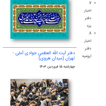
7.
اخبار
دفتر
یزد
8.
اخبار
دفتر
دفتر آیت الله العظمی جوادی آملی -
ارومیه
تهران (میدان هروی)
چهارشنبه 15 فروردین 1403