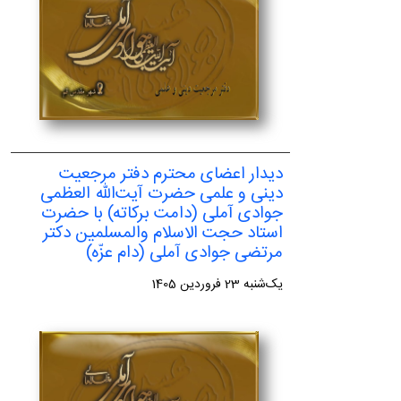
دیدار اعضای محترم دفتر مرجعیت
دینی و علمی حضرت آیت‌الله العظمی
جوادی آملی (دامت برکاته) با حضرت
استاد حجت الاسلام والمسلمین دکتر
مرتضی جوادی آملی (دام عزّه)
یک‌شنبه 23 فروردین 1405