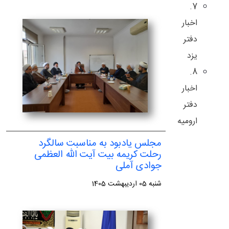
7.
اخبار
دفتر
یزد
8.
اخبار
دفتر
ارومیه
مجلس یادبود به مناسبت سالگرد
رحلت کریمه بیت آیت الله العظمی
جوادی آملی
شنبه 05 اردیبهشت 1405