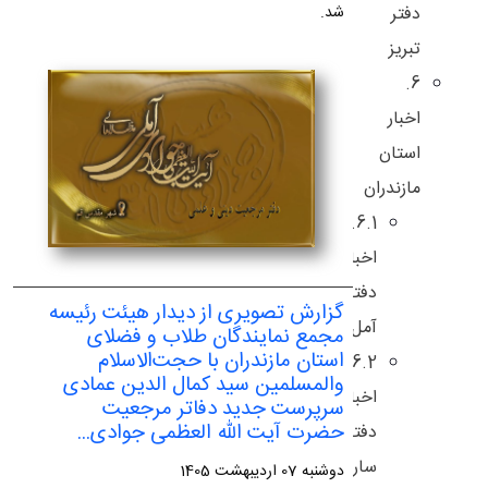
شد.
دفتر
تبریز
6.
اخبار
استان
مازندران
6.1.
اخبار
دفتر
گزارش تصویری از دیدار هیئت رئیسه
آمل
مجمع نمایندگان طلاب و فضلای
استان مازندران با حجت‌الاسلام
6.2.
والمسلمین سید کمال الدین عمادی
اخبار
سرپرست جدید دفاتر مرجعیت
حضرت آیت الله العظمی جوادی...
دفتر
ساری
دوشنبه 07 اردیبهشت 1405