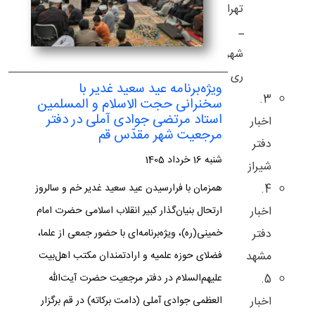
تهران
ـ
شهر
ری
ویژه‌برنامه عید سعید غدیر با
3.
سخنرانی حجت الاسلام و المسلمین
استاد مرتضی جوادی آملی در دفتر
اخبار
مرجعیت شهر مقدّس قم
دفتر
شنبه 16 خرداد 1405
شیراز
همزمان با فرارسیدن عید سعید غدیر خم و سالروز
4.
ارتحال بنیان‌گذار کبیر انقلاب اسلامی حضرت امام
اخبار
خمینی(ره)، ویژه‌برنامه‌ای با حضور جمعی از علما،
دفتر
فضلای حوزه علمیه و ارادتمندان مکتب اهل‌بیت
مشهد
علیهم‌السلام در دفتر مرجعیت حضرت آیت‌الله
5.
العظمی جوادی آملی (دامت برکاته) در قم برگزار
اخبار