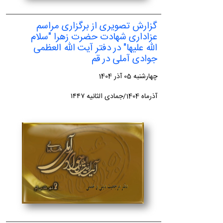
گزارش تصویری از برگزاری مراسم
عزاداری شهادت حضرت زهرا "سلام
الله علیها" در دفتر آیت الله العظمی
جوادی آملی در قم
چهارشنبه 05 آذر 1404
آذرماه 1404/جمادی الثانیه ١٤٤٧