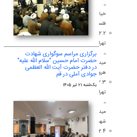
ـ
خیابان
فلسطین
2.2.
تهران
ـ
برگزاری مراسم سوگواری شهادت
حضرت امام حسین "سلام الله علیه"
میدان
در دفتر حضرت آیت الله العظمی
هروی
جوادی آملی در قم
2.3.
یک‌شنبه 21 تیر 1405
تهران
ـ
میدان
شهداء
2.4.